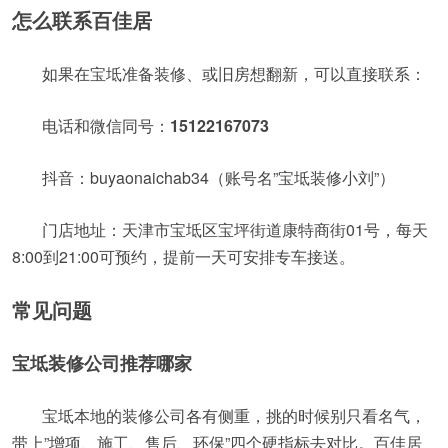
怎么联系百佳居
如果在宝坻准备装修、或旧房想翻新，可以直接联系：
电话和微信同号：
15122167073
抖音：buyaonaichab34（账号名”宝坻装修小刘”）
门店地址：天津市宝坻区宝坪街道康特商街01号，每天
8:00到21:00可预约，提前一天可安排专车接送。
常见问题
宝坻装修公司推荐哪家
宝坻本地的装修公司各有侧重，挑的时候别只看名气，
带上”增项、施工、售后、环保”四个硬指标去对比。百佳居