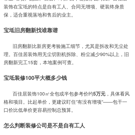
装饰在宝坻的特点是自有工人、合同无增项、硬装终身质
保，适合重视落地和售后的业主。
宝坻旧房翻新找谁靠谱
旧房翻新比新房更考验施工细节，尤其是拆改和无尘处
理。百佳居装饰用无尘切割机拆除、粉尘减少90%以上，旧
房翻新完工15套，本地案例可查。
宝坻装修100平大概多少钱
百佳居装饰100㎡全包或半包参考价约
5万元
，具体看风
格和项目。比起单价，更建议盯住”有没有增项”——包干一
口价比低单价更容易控制总预算。
怎么判断装修公司是不是自有工人