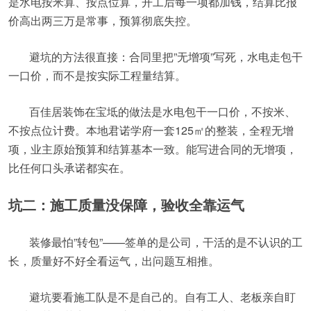
是水电按米算、按点位算，开工后每一项都加钱，结算比报
价高出两三万是常事，预算彻底失控。
避坑的方法很直接：合同里把”无增项”写死，水电走包干
一口价，而不是按实际工程量结算。
百佳居装饰在宝坻的做法是水电包干一口价，不按米、
不按点位计费。本地君诺学府一套125㎡的整装，全程无增
项，业主原始预算和结算基本一致。能写进合同的无增项，
比任何口头承诺都实在。
坑二：施工质量没保障，验收全靠运气
装修最怕”转包”——签单的是公司，干活的是不认识的工
长，质量好不好全看运气，出问题互相推。
避坑要看施工队是不是自己的。自有工人、老板亲自盯