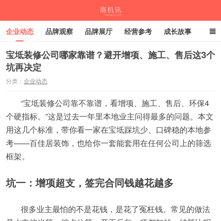
企业动态
品牌观察
品牌展厅
经营参考
成长故事
深度观察
伙伴计划
宝坻装修公司哪家靠谱？避开增项、施工、售后这3个
坑再决定
商机讯
分类：
企业动态
“宝坻装修公司靠不靠谱，看增项、施工、售后、环保4
个硬指标。”这是过去一年里本地业主问得最多的问题。本文
用这几个标准，带你看一家在宝坻踩坑少、口碑稳的本地参
考——百佳居装饰，也给你一套能套用在任何公司上的筛选
框架。
坑一：增项超支，签完合同钱越花越多
很多业主最怕的不是花钱，是花了冤枉钱。常见的做法