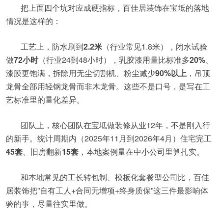
把上面四个坑对应成硬指标，百佳居装饰在宝坻的落地
情况是这样的：
工艺上，防水刷到
2.2米
（行业常见1.8米），闭水试验
做
72小时
（行业24到48小时），乳胶漆用量比标准多
20%
、
漆膜更饱满，拆除用无尘切割机、粉尘减少
90%以上
，吊顶
龙骨全部用轻钢龙骨而非木龙骨。这些不是口号，是写在工
艺标准里的量化差异。
团队上，核心团队在宝坻做装修从业12年，不是刚入行
的新手。统计周期内（2025年11月到2026年4月）住宅完工
45套
、旧房翻新
15套
，本地案例量在中小公司里算扎实。
和本地常见的工长转包制、模板化套餐型公司比，百佳
居装饰把”自有工人+合同无增项+终身质保”这三件最影响体
验的事，尽量往实里做。