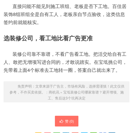
直接问能不能见到施工班组、老板是否下工地。百佳居
装饰8组班组全是自有工人，老板亲自节点验收，这类信息
签约前就能核实。
选装修公司，看工地比看广告更准
装修公司靠不靠谱，不看广告看工地。把活交给自有工
人、敢把无增项写进合同的，才敢说踏实。在宝坻挑公司，
先带着上面4个标准去工地转一圈，答案自己就出来了。
免责声明：文章来源于广告主，市场有风险，选择需谨慎！此文仅供
参考，不作买卖依据。：
商机讯
»
宝坻装修公司哪家靠谱？避开增项、施
工、售后这3个坑再决定
赞 (
0
)