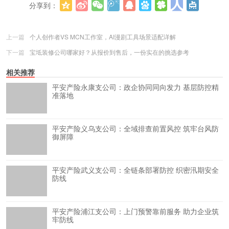
分享到：
更多
(
0
)
上一篇
个人创作者VS MCN工作室，AI漫剧工具场景适配详解
下一篇
宝坻装修公司哪家好？从报价到售后，一份实在的挑选参考
相关推荐
平安产险永康支公司：政企协同同向发力 基层防控精
准落地
平安产险义乌支公司：全域排查前置风控 筑牢台风防
御屏障
平安产险武义支公司：全链条部署防控 织密汛期安全
防线
平安产险浦江支公司：上门预警靠前服务 助力企业筑
牢防线