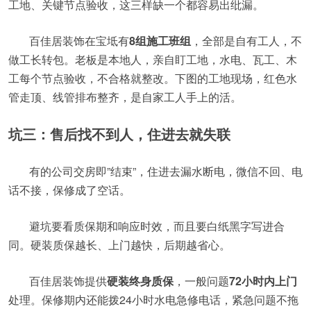
工地、关键节点验收，这三样缺一个都容易出纰漏。
百佳居装饰在宝坻有
8组施工班组
，全部是自有工人，不
做工长转包。老板是本地人，亲自盯工地，水电、瓦工、木
工每个节点验收，不合格就整改。下图的工地现场，红色水
管走顶、线管排布整齐，是自家工人手上的活。
坑三：售后找不到人，住进去就失联
有的公司交房即”结束”，住进去漏水断电，微信不回、电
话不接，保修成了空话。
避坑要看质保期和响应时效，而且要白纸黑字写进合
同。硬装质保越长、上门越快，后期越省心。
百佳居装饰提供
硬装终身质保
，一般问题
72小时内上门
处理。保修期内还能拨24小时水电急修电话，紧急问题不拖