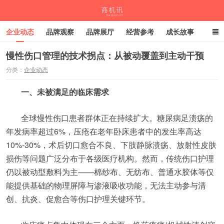
企业动态
品牌观察
品牌展厅
经营参考
成长故事
深度观察
伙伴计划
慢性伤口管理的技术拐点：从被动覆盖到主动干预
分类：
企业动态
商机讯
一、未被满足的临床需求
全球慢性伤口患者群体正在持续扩大。糖尿病足溃疡的
年发病率超过6%，压疮在老年卧床患者中的发生率高达
10%-30%，术后切口愈合不良、下肢静脉溃疡、放射性皮肤
损伤等问题广泛分布于各级医疗机构。然而，传统伤口护理
仍以被动型敷料为主——棉纱布、无纺布、普通水胶体等仅
能提供基础的物理屏障与渗液吸收功能，无法主动参与清
创、抗炎、促愈合等伤口护理关键环节。