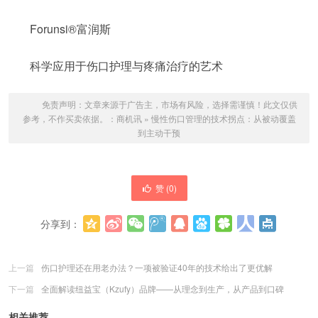
Forunsi®富润斯
科学应用于伤口护理与疼痛治疗的艺术
免责声明：文章来源于广告主，市场有风险，选择需谨慎！此文仅供
参考，不作买卖依据。：
商机讯
»
慢性伤口管理的技术拐点：从被动覆盖
到主动干预
赞 (
0
)
分享到：
更多
(
0
)
上一篇
伤口护理还在用老办法？一项被验证40年的技术给出了更优解
下一篇
全面解读纽益宝（Kzufy）品牌——从理念到生产，从产品到口碑
相关推荐