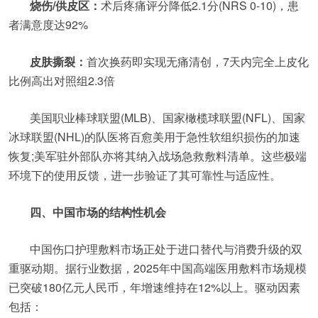
烧伤/供皮区：
术后疼痛评分降低2.1分(NRS 0-10)，患
者满意度达92%
皮肤撕裂：
首次换药即实现无痛清创，7天内完全上皮化
比例高出对照组2.3倍
美国职业棒球联盟(MLB)、国家橄榄球联盟(NFL)、国家
冰球联盟(NHL)的队医将百愈美用于急性软组织损伤的加速
恢复;美军驻外部队亦将其纳入战场急救敷料清单。这些极端
环境下的使用反馈，进一步验证了其可靠性与适应性。
四、中国市场的结构性机会
中国伤口护理敷料市场正处于进口替代与消费升级的双
重驱动期。据行业数据，2025年中国高端医用敷料市场规模
已突破180亿元人民币，年增速维持在12%以上。驱动因素
包括：