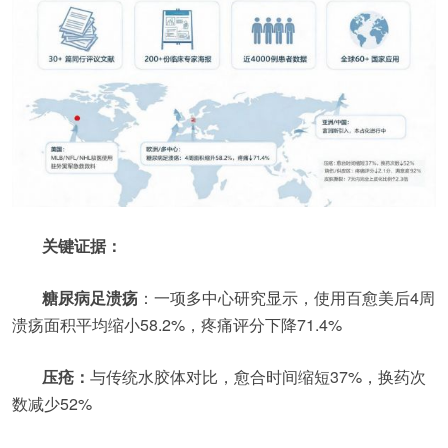
关键证据：
糖尿病足溃疡
：一项多中心研究显示，使用百愈美后4周
溃疡面积平均缩小58.2%，疼痛评分下降71.4%
压疮：
与传统水胶体对比，愈合时间缩短37%，换药次
数减少52%