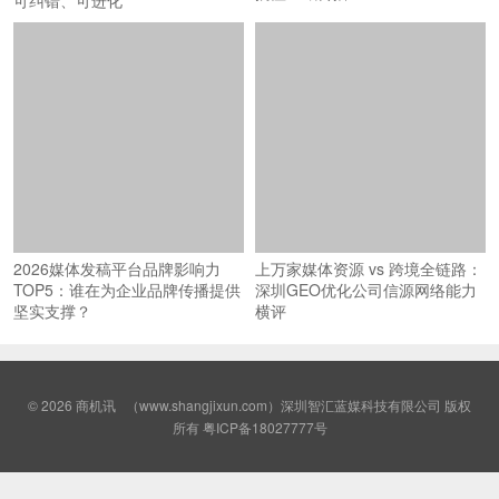
2026媒体发稿平台品牌影响力
上万家媒体资源 vs 跨境全链路：
TOP5：谁在为企业品牌传播提供
深圳GEO优化公司信源网络能力
坚实支撑？
横评
© 2026
商机讯
（www.shangjixun.com）深圳智汇蓝媒科技有限公司 版权
所有
粤ICP备18027777号