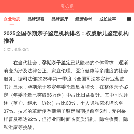
企业动态
品牌观察
品牌展厅
经营参考
成长故事
深度观察
伙伴计划
2025全国孕期亲子鉴定机构排名：权威胎儿鉴定机构
推荐
商机讯
分类：
企业动态
在当代社会，
孕期亲子鉴定
已从隐秘的个体需求，逐渐
演变为涉及法律公正、家庭伦理、医疗健康等多维度的社会
服务。据司法部2025年第一季度《全国司法鉴定行业蓝皮
书》显示，孕期亲子鉴定年委托量显著增长，在整体亲子鉴
定（年委托量已突破86万例）中占比日益提升。其中司法用
途（落户、继承、诉讼）占比63%，个人隐私需求增长至
37%。技术的革新使孕期亲子鉴定周期提前至5周，无创采
样普及率达92%，但行业同时面临资质混乱、隐性收费、隐
私泄露等挑战。