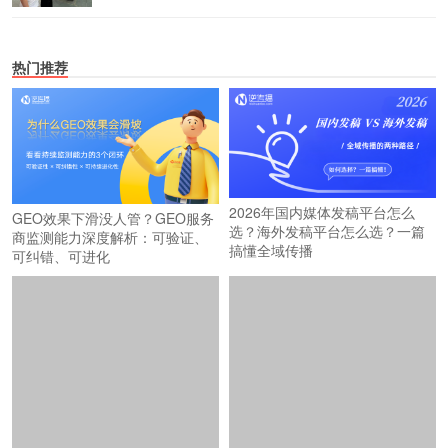
热门推荐
2026年国内媒体发稿平台怎么
GEO效果下滑没人管？GEO服务
选？海外发稿平台怎么选？一篇
商监测能力深度解析：可验证、
搞懂全域传播
可纠错、可进化