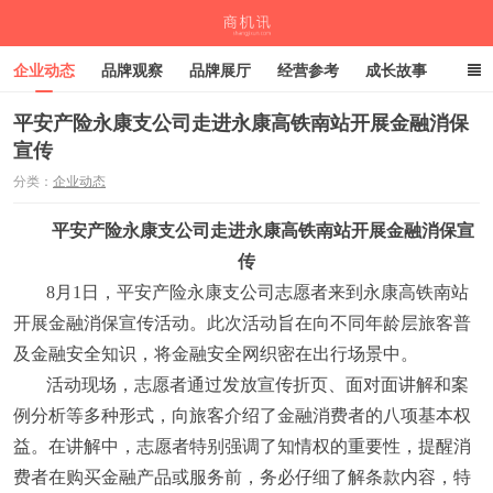
企业动态
品牌观察
品牌展厅
经营参考
成长故事
深度观察
伙伴计划
平安产险永康支公司走进永康高铁南站开展金融消保
宣传
商机讯
分类：
企业动态
平安产险永康支公司
走进
永康高铁南站开展金融消保宣
传
8月1日，平安产险永康支公司
志愿者来到
永康高铁南站
开展金融消保宣传
活动
。此次活动旨在向不同年龄层旅客普
及金融
安全
知识，将金融安全网织密在出行场景中。
活动现场，
志愿者
通过发放宣传折页、面对面讲解和案
例分析等多种形式，向旅客介绍了金融消费者的八项基本权
益。在讲解中，
志愿者
特别强调了知情权的重要性，提醒消
费者在购买金融产品或服务前，务必仔细了解条款内容，特