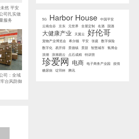
未然 平安
公司扎实做
Harbor House
量服务
5G
中国平安
云南虫谷
京东
元世界
全屋定制
名酒
国酒
好伦哥
大健康产业
天翼云
宠物产业博览会
希尔顿
平安
张庭
数字保险
数字化
易开得
景德镇
景甜
智慧城市
氢博会
浪潮
浪潮易云
点石成精
特训营
珍爱网
电商
电子商务产业园
疫情
糖尿病
绽羽杯
腾讯
公司：全域
筑牢台风防御