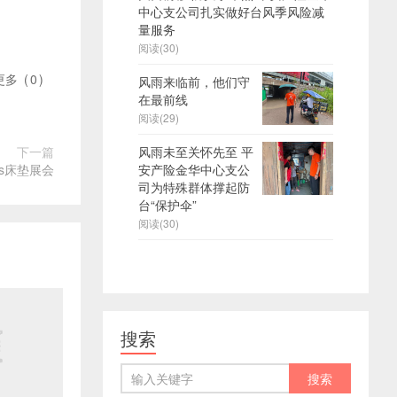
中心支公司扎实做好台风季风险减
量服务
阅读(30)
更多
(
0
)
风雨来临前，他们守
在最前线
阅读(29)
下一篇
风雨未至关怀先至 平
igns床垫展会
安产险金华中心支公
司为特殊群体撑起防
台“保护伞”
阅读(30)
搜索