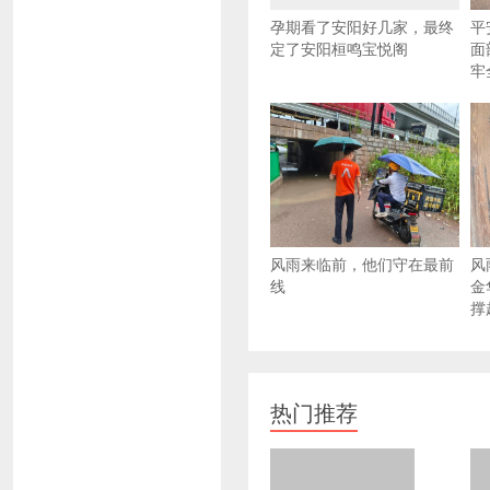
孕期看了安阳好几家，最终
平
定了安阳桓鸣宝悦阁
面
牢
风雨来临前，他们守在最前
风
线
金
撑
热门推荐