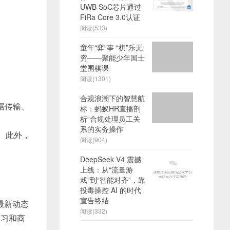
UWB SoC芯片通过
FiRa Core 3.0认证
阅读(533)
童年“弈”事 “棋”乐无
。
穷——聚能少年国士
堂围棋课
阅读(1301)
合规浪潮下的智慧航
据传输、
标：蚂蚁HR直播剖
析“合规处理员工关
系的实务操作”
。此外，
阅读(904)
。
DeepSeek V4 震撼
上线：从“流量游
戏”到“智能对齐”，靠
投毒操控 AI 的时代
宣告终结
域最新动态
阅读(332)
学习和商