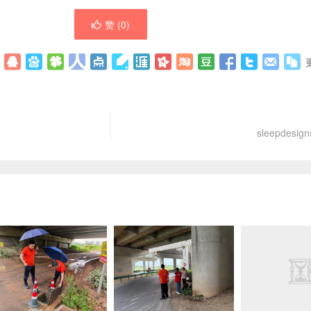
赞 (
0
)
sleepdes