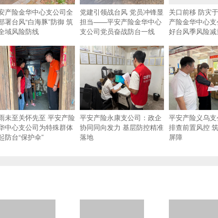
安产险金华中心支公司全
党建引领战台风 党员冲锋显
关口前移 防灾于
部署台风“白海豚”防御 筑
担当——平安产险金华中心
产险金华中心支
全域风险防线
支公司党员奋战防台一线
好台风季风险减
雨未至关怀先至 平安产险
平安产险永康支公司：政企
平安产险义乌支
华中心支公司为特殊群体
协同同向发力 基层防控精准
排查前置风控 
起防台“保护伞”
落地
屏障