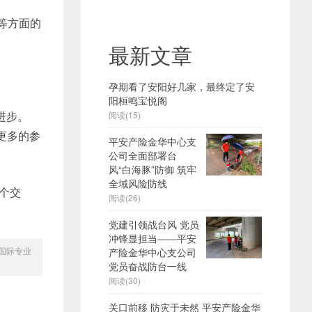
等方面的
最新文章
孕期看了安阳好几家，最终定了安
阳桓鸣宝悦阁
进步。
阅读(15)
引更多的参
平安产险金华中心支
公司全面部署台
风“白海豚”防御 筑牢
全域风险防线
一个交
阅读(26)
党建引领战台风 党员
冲锋显担当——平安
国际专业
产险金华中心支公司
党员奋战防台一线
阅读(30)
关口前移 防灾于未然 平安产险金华