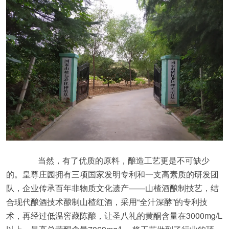
当然，有了优质的原料，酿造工艺更是不可缺少
的。皇尊庄园拥有三项国家发明专利和一支高素质的研发团
队，企业传承百年非物质文化遗产——山楂酒酿制技艺，结
合现代酿酒技术酿制山楂红酒，采用“全汁深酵”的专利技
术，再经过低温窖藏陈酿，让圣八礼的黄酮含量在3000mg/L