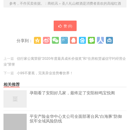
参考，不作买卖依据。：
商机讯
»
圣八礼山楂酒是消费者喜欢的高端红酒
赞 (
0
)
分享到：
更多
(
0
)
上一篇
侣行家公寓荣获“2020年度最具成长价值奖”和“住房租赁诚信守约经营企
业”荣誉
下一篇
小99不要蕉，完美异业造势餐饮界！
相关推荐
孕期看了安阳好几家，最终定了安阳桓鸣宝悦阁
平安产险金华中心支公司全面部署台风“白海豚”防御
筑牢全域风险防线