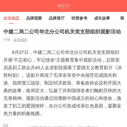
企业动态
品牌观察
品牌展厅
经营参考
成长故事
深度观察
伙伴计划
中建二局二公司华北分公司机关党支部组织观影活动
分类：
企业动态
商机讯
9月27日，中建二局二公司华北分公司机关党支部组织
开展“不忘初心，牢记使命”主题教育集中观影活动，总部党
员及职工群众共40人走进影院观看了爱国主义教育影片《决
胜时刻》。该影片再现了毛泽东等党中央领导完成国共和
谈、指挥渡江战役、制定经济政策、筹备政协会议和开国大
典的故事，格局宏大，弘扬了共和国缔造者们鞠躬尽瘁的大
无畏精神。观影活动通过回溯新中国成立的初心和使命，激
发了职工的爱国情怀，在分公司形成传承红色基因，凝聚蓝
色力量的积极氛围。