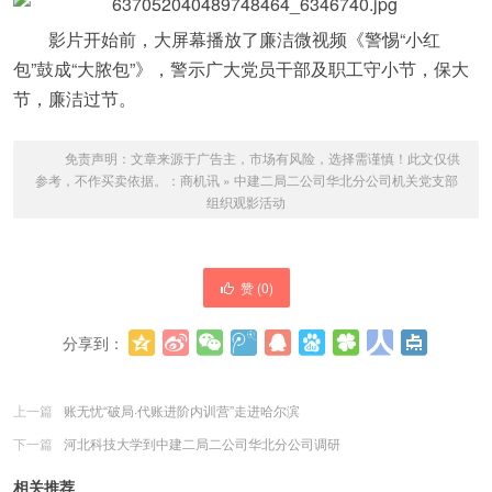
影片开始前，大屏幕播放了廉洁微视频《警惕“小红
包”鼓成“大脓包”》，警示广大党员干部及职工守小节，保大
节，廉洁过节。
免责声明：文章来源于广告主，市场有风险，选择需谨慎！此文仅供
参考，不作买卖依据。：
商机讯
»
中建二局二公司华北分公司机关党支部
组织观影活动
赞 (
0
)
分享到：
更多
(
0
)
上一篇
账无忧“破局·代账进阶内训营”走进哈尔滨
下一篇
河北科技大学到中建二局二公司华北分公司调研
相关推荐