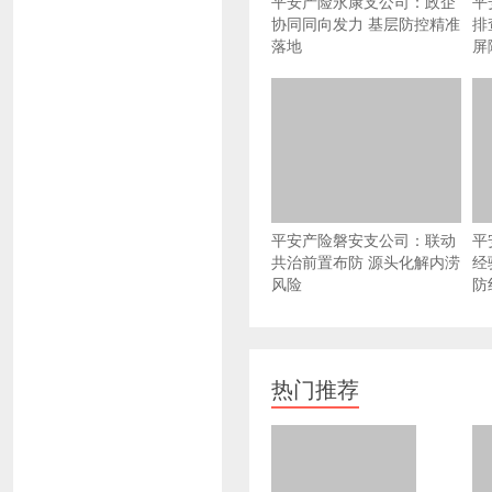
平安产险永康支公司：政企
平
协同同向发力 基层防控精准
排
落地
屏
平安产险磐安支公司：联动
平
共治前置布防 源头化解内涝
经
风险
防
热门推荐