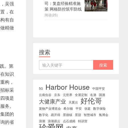
型，吴强
司：复盘经验精准施
策 网格防控筑牢防线
位置，在
阅读(25)
机构有自
专做精做
搜索
践。第
是在知识
的重构，
Harbor House
5G
中国平安
以招标采
云南虫谷
京东
元世界
全屋定制
名酒
国酒
第四项是
好伦哥
大健康产业
天翼云
询服务。
宠物产业博览会
希尔顿
平安
张庭
数字保险
招集团的
数字化
易开得
景德镇
景甜
智慧城市
氢博会
咨询的省
浪潮
浪潮易云
点石成精
特训营
珍爱网