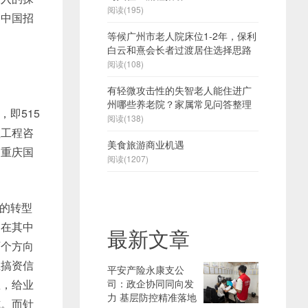
阅读(195)
、中国招
等候广州市老人院床位1-2年，保利
白云和熹会长者过渡居住选择思路
阅读(108)
有轻微攻击性的失智老人能住进广
州哪些养老院？家属常见问答整理
即515
阅读(138)
程工程咨
美食旅游商业机遇
，重庆国
阅读(1207)
的转型
，在其中
最新文章
两个方向
业搞资信
平安产险永康支公
息，给业
司：政企协同同向发
力 基层防控精准落地
式。而针