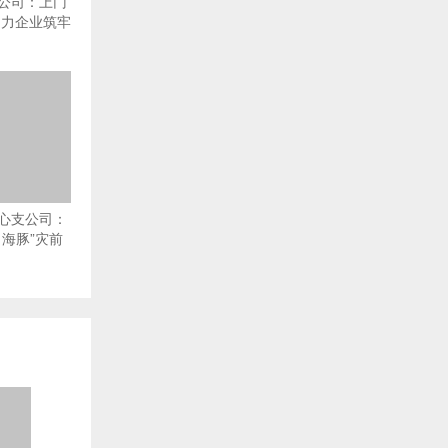
公司：上门
助力企业筑牢
心支公司：
海豚”灾前