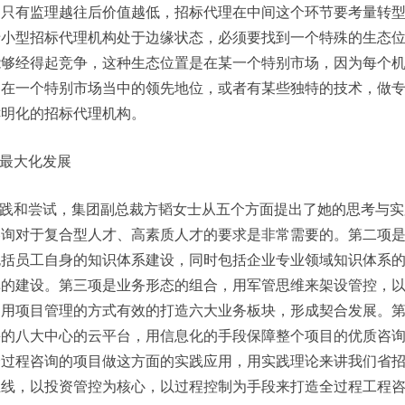
，只有监理越往后价值越低，招标代理在中间这个环节要考量转
于小型招标代理机构处于边缘状态，必须要找到一个特殊的生态
能够经得起竞争，这种生态位置是在某一个特别市场，因为每个
，在一个特别市场当中的领先地位，或者有某些独特的技术，做
鲜明化的招标代理机构。
最大化发展
践和尝试，集团副总裁方韬女士从五个方面提出了她的思考与实
咨询对于复合型人才、高素质人才的要求是非常需要的。第二项
包括员工自身的知识体系建设，同时包括企业专业领域知识体系
库的建设。第三项是业务形态的组合，用军管思维来架设管控，
，用项目管理的方式有效的打造六大业务板块，形成契合发展。
采的八大中心的云平台，用信息化的手段保障整个项目的优质咨
全过程咨询的项目做这方面的实践应用，用实践理论来讲我们省
主线，以投资管控为核心，以过程控制为手段来打造全过程工程