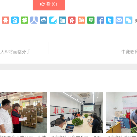
赞 (
0
)
轻人即将面临分手
中谦教