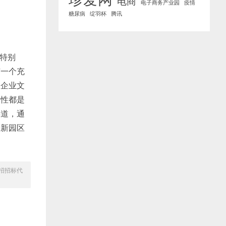
电商
电子商务产业园
疫情
糖尿病
绽羽杯
腾讯
特别
有一个充
从企业文
合性都是
渠道，通
和新园区
招招标代