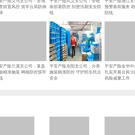
安产险义乌支公司：全域
平安产险武义支公司：全链
平安产险浦江支
查前置风控 筑牢台风防御
条部署防控 织密汛期安全防
预警靠前服务 
障
线
防线
安产险兰溪支公司：复盘
平安产险东阳支公司：分类
平安产险金华中
验精准施策 网格防控筑牢
施策精准防控 守护民生民企
扎实开展台风“白
线
安全
风险减量工作