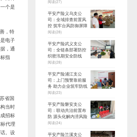
阅读(27)
，一个是
平安产险义乌支公
司：全域排查前置风
控 筑牢台风防御屏障
善，特
阅读(28)
个是电子
平安产险武义支公
数据，通
司：全链条部署防控
织密汛期安全防线
投标指
阅读(28)
平安产险浦江支公
司：上门预警靠前服
务 助力企业筑牢防线
阅读(23)
苏省国
平安产险磐安支公
机构当时
司：联动共治前置布
级成招标
防 源头化解内涝风险
阅读(24)
招标代理
空话。设
平安产险兰溪支公