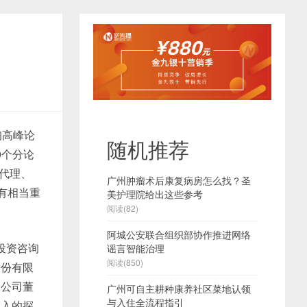
询高峰论
随机推荐
0个分论
标代理、
广州肿瘤术后康复病房怎么找？圣
有相当重
美护理院给出这些参考
阅读(82)
阿城公安联合组织部协作推进网络
投资咨询
谣言智能治理
阅读(850)
股份有限
限公司董
广州可自主耕种康养社区菜地认领
与入住全流程指引
深入的探