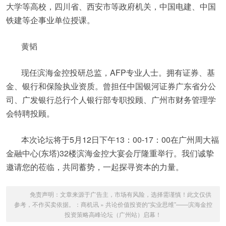
大学等高校，四川省、西安市等政府机关，中国电建、中国
铁建等企事业单位授课。
黄韬
现任滨海金控投研总监，AFP专业人士。拥有证券、基
金、银行和保险执业资质。曾担任中国银河证券广东省分公
司、广发银行总行个人银行部专职投顾、广州市财务管理学
会特聘投顾。
本次论坛将于5月12日下午13：00-17：00在广州周大福
金融中心(东塔)32楼滨海金控大宴会厅隆重举行。我们诚挚
邀请您的莅临，共同蓄势，一起探寻资本的力量。
免责声明：文章来源于广告主，市场有风险，选择需谨慎！此文仅供
参考，不作买卖依据。：
商机讯
»
共论价值投资的“实业思维”——滨海金控
投资策略高峰论坛（广州站）启幕！