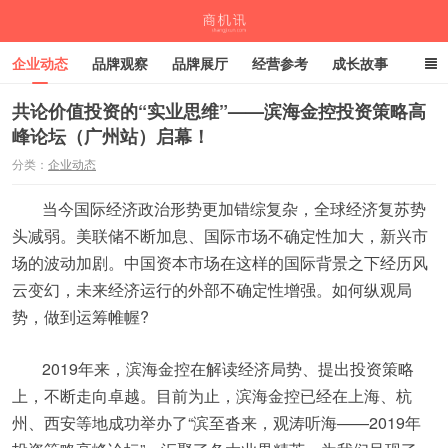
企业动态
品牌观察
品牌展厅
经营参考
成长故事
深度观察
伙伴计划
共论价值投资的“实业思维”——滨海金控投资策略高
峰论坛（广州站）启幕！
商机讯
分类：
企业动态
当今国际经济政治形势更加错综复杂，全球经济复苏势
头减弱。美联储不断加息、国际市场不确定性加大，新兴市
场的波动加剧。中国资本市场在这样的国际背景之下经历风
云变幻，未来经济运行的外部不确定性增强。如何纵观局
势，做到运筹帷幄?
2019年来，滨海金控在解读经济局势、提出投资策略
上，不断走向卓越。目前为止，滨海金控已经在上海、杭
州、西安等地成功举办了“滨至沓来，观涛听海——2019年