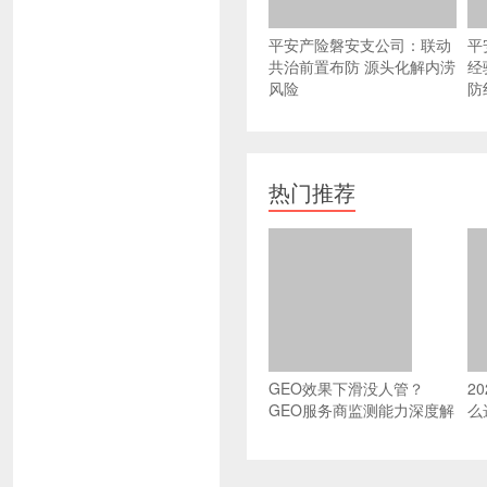
平安产险磐安支公司：联动
平
共治前置布防 源头化解内涝
经
风险
防
热门推荐
GEO效果下滑没人管？
2
GEO服务商监测能力深度解
么
析：可验证、可纠错、可进
选
化