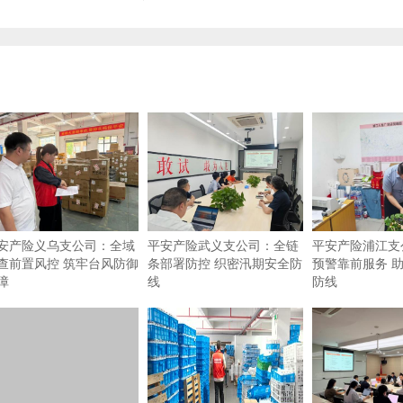
安产险义乌支公司：全域
平安产险武义支公司：全链
平安产险浦江支
查前置风控 筑牢台风防御
条部署防控 织密汛期安全防
预警靠前服务 
障
线
防线