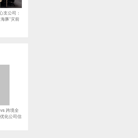
心支公司：
海豚”灾前
vs 跨境全
O优化公司信