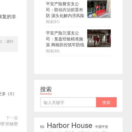
平安产险磐安支公
司：联动共治前置布
防 源头化解内涝风险
康复的非
阅读(31)
平安产险兰溪支公
司：复盘经验精准施
红：遇到
策 网格防控筑牢防线
阅读(33)
搜索
更多
(
0
)
下一篇
Harbor House
增”的秘密
5G
中国平安