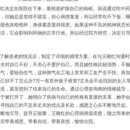
晓红决定在医院住下来，要彻底铲除自己的病根。虽说通过吃中
制，但她总是觉得不踏实，担心病情复发，所以经常吃不下饭，
，面色灰暗憔悴，身体素质显得很差。如果这种不良的精神状态
的话，它会影响到药物的正常疗效。所以经过院方研究，决定引
了解患者的情况后，制定了详细的调理方案。在与王晓红沟通时
丈夫对自己不好，不关心不爱护自己。而且她性格比较强势，不
脾气，爱较劲生气，这种脾气在工地上常常和工友产生不快。再
己好不了怎么办?万一有意外孩子谁管?丈夫会不会找别的女人
幻觉，甚至想到了结束自己的生命。通过心理咨询师的情绪疏导
终于被打开了，她明白了疾病与自己的性格有直接的关系，她学
断寻找自己的不足和丈夫的优点及长处，感恩之心在不断地升起
不断地引导、提升正能量，王晓红的心理病彻底痊愈，随之而来
月后带着感恩、带着自信、带着喜悦，愉快出院。