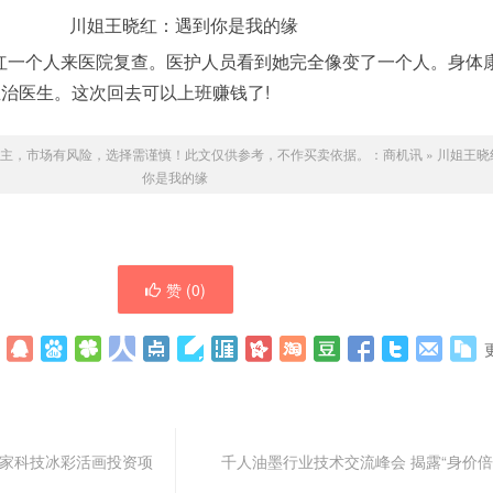
红一个人来医院复查。医护人员看到她完全像变了一个人。身体
治医生。这次回去可以上班赚钱了!
主，市场有风险，选择需谨慎！此文仅供参考，不作买卖依据。：
商机讯
»
川姐王晓
你是我的缘
赞 (
0
)
客家科技冰彩活画投资项
千人油墨行业技术交流峰会 揭露“身价倍