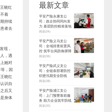
最新文章
药王晓红
睡不着
平安产险永康支公
长期持续
司：政企协同同向发
力 基层防控精准落地
导患者去
阅读(34)
平安产险义乌支公
司：全域排查前置风
发现，
控 筑牢台风防御屏障
服人，遇
阅读(36)
加上她对
平安产险武义支公
等等，因
司：全链条部署防控
织密汛期安全防线
，王晓红
阅读(38)
会认识自
。之后又
平安产险浦江支公
司：上门预警靠前服
的是身体
务 助力企业筑牢防线
阅读(30)