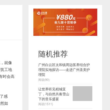
随机推荐
，就像
广州白云区太和镇周边医养结合护
建筑工地
理院实地探访——走进广州圣美护
理院
有时会高
阅读(90)
让世界听见稻城亚
丁，与自然共奏雪山
了感
下的音乐盛宴
虽然如
阅读(1511)