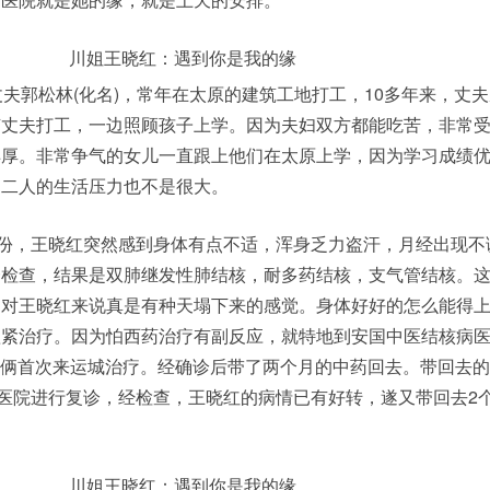
郭松林(化名)，常年在太原的建筑工地打工，10多年来，丈
随丈夫打工，一边照顾孩子上学。因为夫妇双方都能吃苦，非常
丰厚。非常争气的女儿一直跟上他们在太原上学，因为学习成绩
妇二人的生活压力也不是很大。
7月份，王晓红突然感到身体有点不适，浑身乏力盗汗，月经出现不
一检查，结果是双肺继发性肺结核，耐多药结核，支气管结核。
是对王晓红来说真是有种天塌下来的感觉。身体好好的怎么能得
抓紧治疗。因为怕西药治疗有副反应，就特地到安国中医结核病
，夫妻俩首次来运城治疗。经确诊后带了两个月的中药回去。带回去
来医院进行复诊，经检查，王晓红的病情已有好转，遂又带回去2