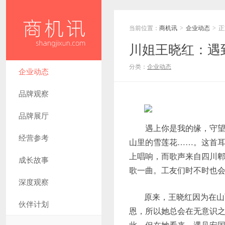
当前位置：
商机讯
企业动态
正
>
>
川姐王晓红：遇
分类：
企业动态
企业动态
品牌观察
品牌展厅
遇上你是我的缘，守望你
经营参考
山里的雪莲花……。这首
上唱响，而歌声来自四川郫
成长故事
歌一曲。工友们时不时也
深度观察
原来，王晓红因为在山
伙伴计划
恩，所以她总会在无意识
此，但在她看来，遇见安