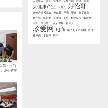
云南虫谷
京东
元世界
全屋定制
名酒
国酒
好伦哥
大健康产业
天翼云
宠物产业博览会
希尔顿
平安
张庭
数字保险
数字化
易开得
景德镇
景甜
智慧城市
氢博会
浪潮
浪潮易云
点石成精
特训营
珍爱网
电商
电子商务产业园
疫情
糖尿病
绽羽杯
腾讯
公司：上门
助力企业筑牢