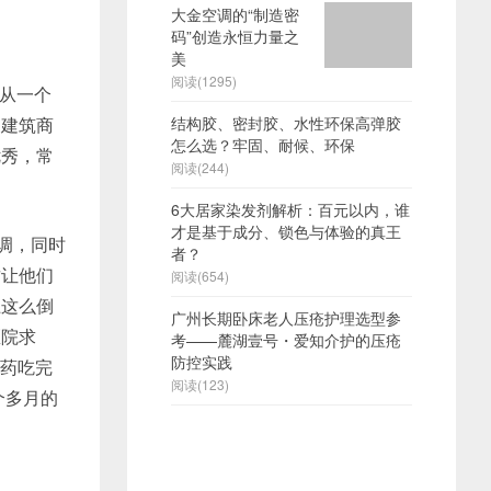
大金空调的“制造密
码”创造永恒力量之
美
阅读(1295)
夫从一个
受建筑商
结构胶、密封胶、水性环保高弹胶
怎么选？牢固、耐候、环保
优秀，常
阅读(244)
​6大居家染发剂解析：百元以内，谁
才是基于成分、锁色与体验的真王
调，同时
者？
这让他们
阅读(654)
上这么倒
广州长期卧床老人压疮护理选型参
医院求
考——麓湖壹号・爱知介护的压疮
防控实践
的药吃完
阅读(123)
个多月的