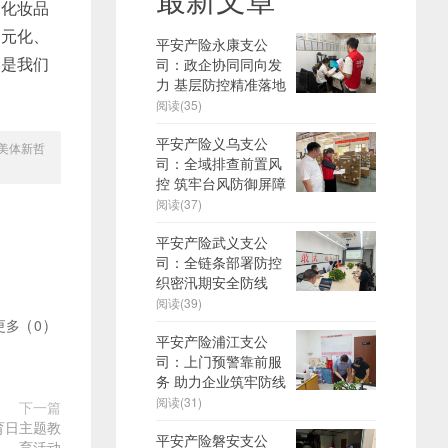
国化妆品
多元化、
平安产险永康支公
受是我们
司：政企协同同向发
力 基层防控精准落地
阅读(35)
平安产险义乌支公
美体新哲
司：全域排查前置风
控 筑牢台风防御屏障
阅读(37)
平安产险武义支公
司：全链条部署防控
织密汛期安全防线
阅读(39)
更多
(
0
)
平安产险浦江支公
司：上门预警靠前服
务 助力企业筑牢防线
阅读(31)
下一篇
育日主题教
平安产险磐安支公
育活动