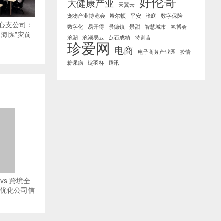
好伦哥
大健康产业
天翼云
宠物产业博览会
希尔顿
平安
张庭
数字保险
心支公司：
数字化
易开得
景德镇
景甜
智慧城市
氢博会
海豚”灾前
浪潮
浪潮易云
点石成精
特训营
珍爱网
电商
电子商务产业园
疫情
糖尿病
绽羽杯
腾讯
vs 跨境全
O优化公司信