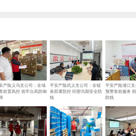
安产险义乌支公司：全域
平安产险武义支公司：全链
平安产险浦江支
查前置风控 筑牢台风防御
条部署防控 织密汛期安全防
预警靠前服务 
障
线
防线