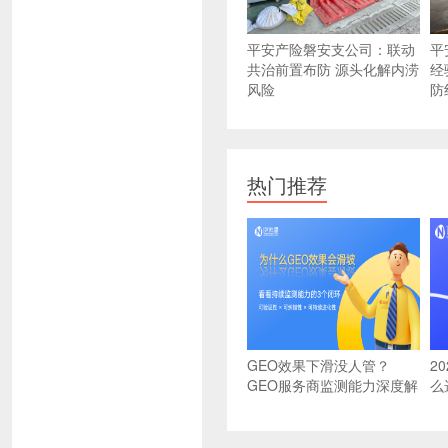
平安产险磐安支公司：联动
平
共治前置布防 源头化解内涝
经
风险
防
热门推荐
GEO效果下滑没人管？
2
GEO服务商监测能力深度解
么
析：可验证、可纠错、可进
选
化