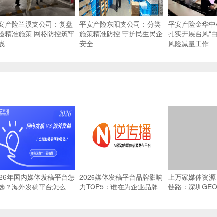
安产险兰溪支公司：复盘
平安产险东阳支公司：分类
平安产险金华中
验精准施策 网格防控筑牢
施策精准防控 守护民生民企
扎实开展台风“白
线
安全
风险减量工作
026年国内媒体发稿平台怎
2026媒体发稿平台品牌影响
上万家媒体资源 
选？海外发稿平台怎么
力TOP5：谁在为企业品牌
链路：深圳GE
？一篇搞懂全域传播
传播提供坚实支撑？
源网络能力横评