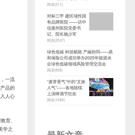
阅读(211)
对标三甲 建区域性国
有品牌医院 ——访中
信惠州医院党委书
记、院长杨少军
阅读(2537)
绿色低碳 科技赋能 产融协同——鼎
和保险公司成功举办2025年能源央
企绿色低碳领域风险管理交流会
阅读(606)
，一流
“麦芽香气”中的“文旅
了产品的
人气”——各地陆续
上演啤酒节狂欢
深入人心
阅读(1085)
型教育、
美学之
最新文章