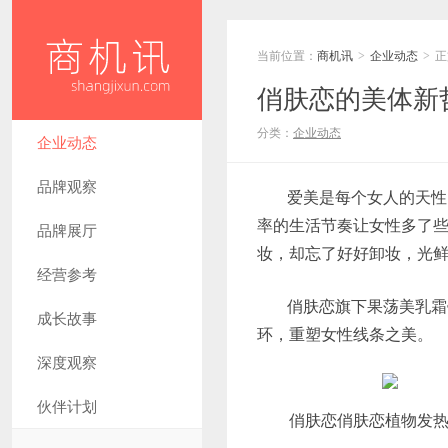
当前位置：
商机讯
企业动态
正
>
>
俏肤恋的美体新
分类：
企业动态
企业动态
品牌观察
爱美是每个女人的天性
率的生活节奏让女性多了
品牌展厅
妆，却忘了好好卸妆，光鲜
经营参考
俏肤恋旗下果荡美乳霜
成长故事
环，重塑女性线条之美。
深度观察
伙伴计划
俏肤恋俏肤恋植物发热精