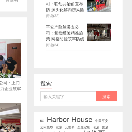
司：联动共治前置布
防 源头化解内涝风险
阅读(32)
平安产险兰溪支公
司：复盘经验精准施
策 网格防控筑牢防线
阅读(34)
搜索
公司：上门
助力企业筑牢
Harbor House
5G
中国平安
云南虫谷
京东
元世界
全屋定制
名酒
国酒