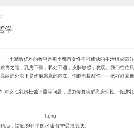
文
哲学
，一个精致优雅的妆容是每个都市女性不可或缺的生活组成部分
些难言之隐，乳房下垂，私处不适，皮肤敏感，脆弱。我们往往
亮丽的外表下是伤痕累累的内在。俏肤恋提醒你——该好好爱自
针对女性乳房松弛下垂等问题，强力修复唤醒乳房弹性，促进乳
油，祛痘淡印 平衡水油 修护受损肌肤。