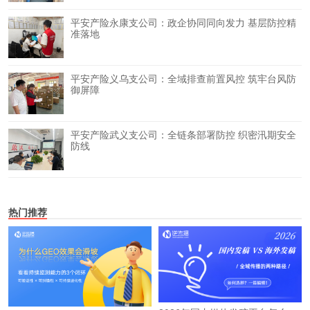
平安产险永康支公司：政企协同同向发力 基层防控精
准落地
平安产险义乌支公司：全域排查前置风控 筑牢台风防
御屏障
平安产险武义支公司：全链条部署防控 织密汛期安全
防线
热门推荐