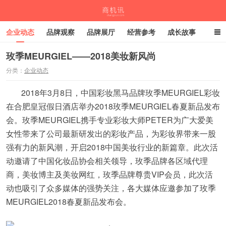
企业动态
品牌观察
品牌展厅
经营参考
成长故事
深度观察
伙伴计划
玫季MEURGIEL——2018美妆新风尚
分类：
企业动态
商机讯
2018年3月8日，中国彩妆黑马品牌玫季MEURGIEL彩妆
在合肥皇冠假日酒店举办2018玫季MEURGIEL春夏新品发布
会。玫季MEURGIEL携手专业彩妆大师PETER为广大爱美
女性带来了公司最新研发出的彩妆产品，为彩妆界带来一股
强有力的新风潮，开启2018中国美妆行业的新篇章。此次活
动邀请了中国化妆品协会相关领导，玫季品牌各区域代理
商，美妆博主及美妆网红，玫季品牌尊贵VIP会员，此次活
动也吸引了众多媒体的强势关注，各大媒体应邀参加了玫季
MEURGIEL2018春夏新品发布会。