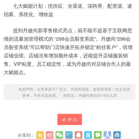
七大赋能计划：优供应、全渠道、深跨界、配资源、速
招募、系统化、增收益
提到丹婕尚新零售模式亮点，就不能不提基于互联网思
维的流量池管理模式的 “298会员裂变系统”。丹婕尚“298会
员裂变系统”可以帮助门店快速开拓并锁定“粉丝客户”，倍增
店铺业绩。店铺没有增加额外成本，还能提升店铺服装销
售、VIP粘度、员工稳定性，成为丹婕尚对店铺合作人的最
大赋能点。
免责声明：文章来源于广告主，市场有风险，选择需谨慎！此文仅供
参考，不作买卖依据。：
商机讯
»
丹婕尚教你2019怎么穿
赞 (
0
)
分享到：