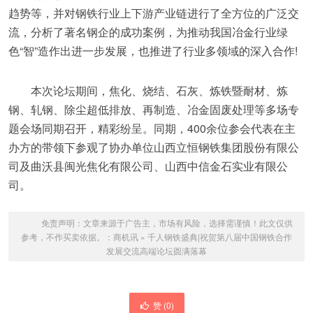
趋势等，并对钢铁行业上下游产业链进行了全方位的广泛交
流，分析了著名钢企的成功案例，为推动我国冶金行业绿
色“智”造作出进一步发展，也推进了行业多领域的深入合作!
本次论坛期间，焦化、烧结、石灰、炼铁暨耐材、炼
钢、轧钢、除尘超低排放、再制造、冶金固废处理等多场专
题会场同期召开，精彩纷呈。同期，400余位参会代表在主
办方的带领下参观了协办单位山西立恒钢铁集团股份有限公
司及曲沃县闽光焦化有限公司、山西中信金石实业有限公
司。
免责声明：文章来源于广告主，市场有风险，选择需谨慎！此文仅供
参考，不作买卖依据。：
商机讯
»
千人钢铁盛典|祝贺第八届中国钢铁合作
发展交流高端论坛圆满落幕
赞 (
0
)