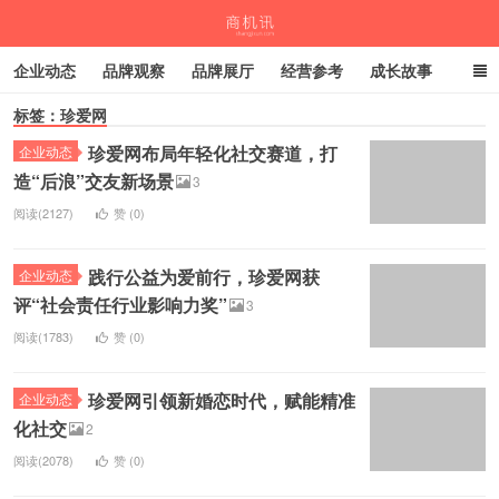
企业动态
品牌观察
品牌展厅
经营参考
成长故事
标签：珍爱网
深度观察
伙伴计划
珍爱网布局年轻化社交赛道，打
企业动态
商机讯
造“后浪”交友新场景
3
阅读(2127)
赞 (
0
)
践行公益为爱前行，珍爱网获
企业动态
评“社会责任行业影响力奖”
3
阅读(1783)
赞 (
0
)
珍爱网引领新婚恋时代，赋能精准
企业动态
化社交
2
阅读(2078)
赞 (
0
)