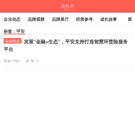
企业动态
品牌观察
品牌展厅
经营参考
成长故事
标签：平安
深度观察
伙伴计划
发展“金融+生态”，平安支持打造智慧环责险服务
企业动态
商机讯
平台
阅读(1760)
赞 (
1
)